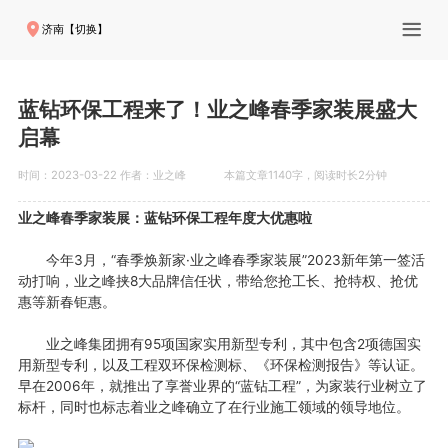
济南【切换】
蓝钻环保工程来了！业之峰春季家装展盛大
启幕
时间：2023-03-22 作者：业之峰
本篇文章1140字，阅读时长2分钟
业之峰春季家装展：蓝钻环保工程年度大优惠啦
今年3月，“春季焕新家·业之峰春季家装展”2023新年第一签活
动打响，业之峰挟8大品牌信任状，带给您抢工长、抢特权、抢优
惠等新春钜惠。
业之峰集团拥有95项国家实用新型专利，其中包含2项德国实
用新型专利
，以及工程双环保检测标、《环保检测报告》等认证。
早在2006年，就推出了享誉业界的“蓝钻工程”，为家装行业树立了
标杆，同时也标志着业之峰确立了在行业施工领域的领导地位。