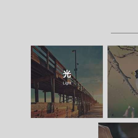
光
柔光暖调
Light
舒缓流淌出温馨
静谧