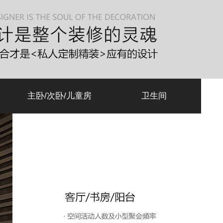
主卧/次卧/儿童房
卫生间