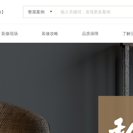
换】
装修现场
装修攻略
品质保障
了解
Custom