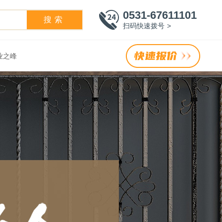
0531-67611101
搜索
扫码快速拨号 >
业之峰