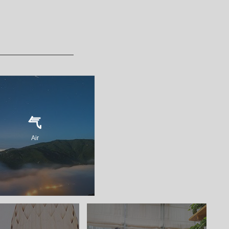
气
清新自然
Air
自由中畅快呼吸