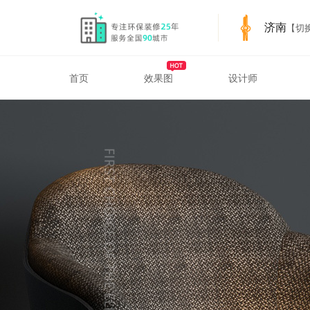
济南
【切
首页
效果图
设计师
SpecialTopics3 Private
济南装修服务
济南装修案例与设计参考