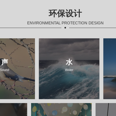
环保设计
ENVIRONMENTAL PROTECTION DESIGN
声
水
隔离喧嚣
纯净甘甜
Sound
Water
中感受平静
点滴处呵护健康