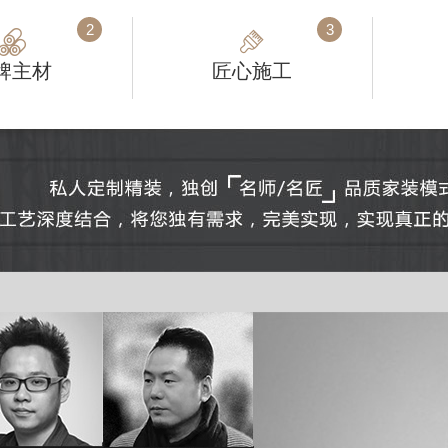
2
3
牌主材
匠心施工